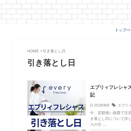
トップペ
HOME
>
引き落とし日
引き落とし日
エブリィフレシャ
記
2026/8/8
エブリ
今、定額使い放題で注
き落とし日について詳し
スの引 ...