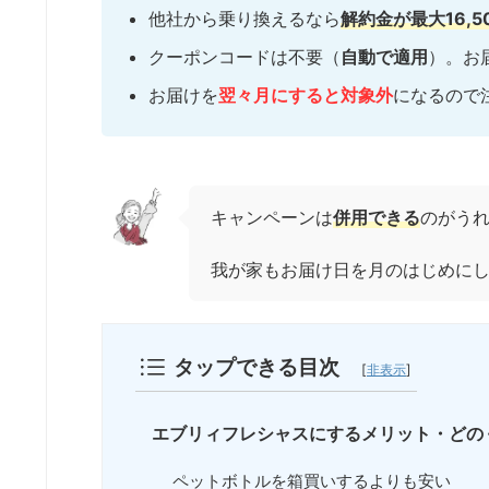
他社から乗り換えるなら
解約金が最大16,5
クーポンコードは不要（
自動で適用
）。お
お届けを
翌々月にすると対象外
になるので
キャンペーンは
併用できる
のがう
我が家もお届け日を月のはじめに
タップできる目次
[
非表示
]
エブリィフレシャスにするメリット・どの
ペットボトルを箱買いするよりも安い